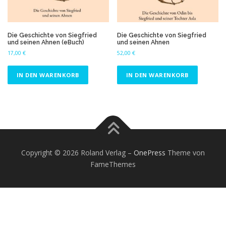
ä
t
s
Die Geschichte von Siegfried
Die Geschichte von Siegfried
o
und seinen Ahnen (eBuch)
und seinen Ahnen
r
17,00
€
52,00
€
t
i
IN DEN WARENKORB
IN DEN WARENKORB
e
r
t
Copyright © 2026 Roland Verlag
–
OnePress
Theme von
FameThemes