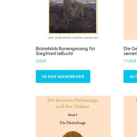
u
a
l
i
t
ä
t
Brünnhilds Runengesang für
Die Ge
s
Siegfried (eBuch)
seinen
o
3,00
€
17,00
€
r
t
IN DEN WARENKORB
IN
i
e
r
t