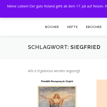
Zum
Meine Lieben! Der gute Roland geht ab dem 17. Juli auf Reisen.
Inhalt
springen
BÜCHER
HEFTE
EBÜCHER
SCHLAGWORT:
SIEGFRIED
N
Alle 6 Ergebnisse werden angezeigt
a
c
h
A
k
t