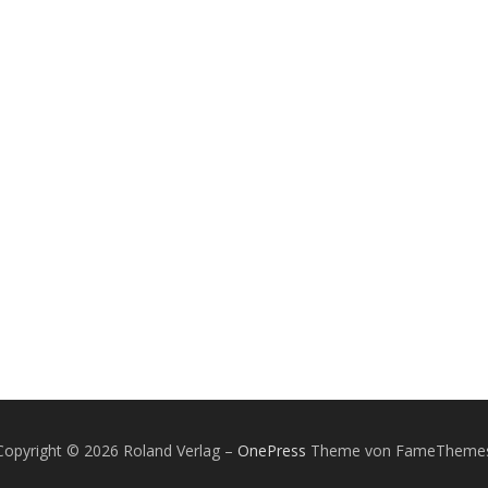
Copyright © 2026 Roland Verlag
–
OnePress
Theme von FameTheme