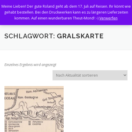
Zum
Meine Lieben! Der gute Roland geht ab dem 17. Juli auf Reisen. Ihr könnt wie
Inhalt
Menü
gehabt bestellen. Bei den Druckwerken kann es zu längeren Lieferzeiten
springen
kommen. Auf einen wunderbaren Theut-Mond! :-)
Verwerfen
BÜCHER
HEFTE
EBÜCHER
ENT-DECKTES
SCHLAGWORT:
GRALSKARTE
BILDER, KARTEN, TAFELN
ARCHIVE
Einzelnes Ergebnis wird angezeigt
FUNDGRUBE
|
WARENKORB
KASSE