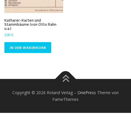
Katharer-Karten und
Stammbäume (von Otto Rahn
u.a.)
3,00
€
IN DEN WARENKORB
Copyright © 2026 Roland Verlag
–
OnePress
Theme von
FameThemes